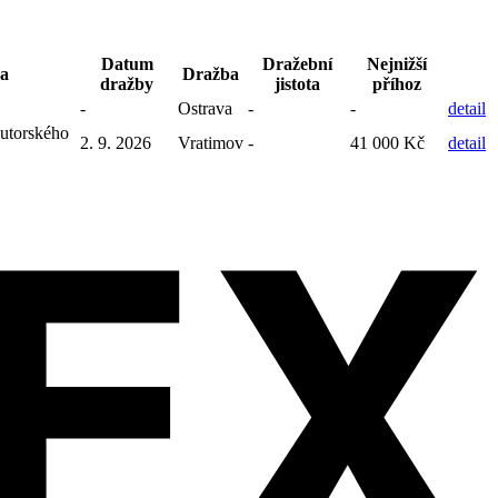
Datum
Dražební
Nejnižší
a
Dražba
dražby
jistota
příhoz
-
Ostrava
-
-
detail
kutorského
2. 9. 2026
Vratimov
-
41 000 Kč
detail