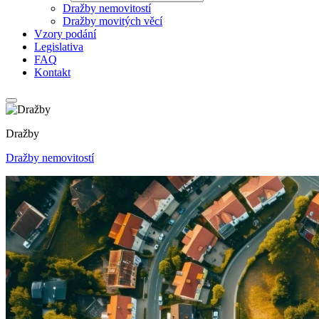
Dražby nemovitostí
Dražby movitých věcí
Vzory podání
Legislativa
FAQ
Kontakt
Dražby
Dražby nemovitostí