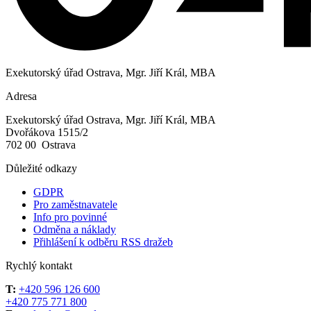
Exekutorský úřad Ostrava, Mgr. Jiří Král, MBA
Adresa
Exekutorský úřad Ostrava, Mgr. Jiří Král, MBA
Dvořákova 1515/2
702 00 Ostrava
Důležité odkazy
GDPR
Pro zaměstnavatele
Info pro povinné
Odměna a náklady
Přihlášení k odběru RSS dražeb
Rychlý kontakt
T:
+420 596 126 600
+420 775 771 800