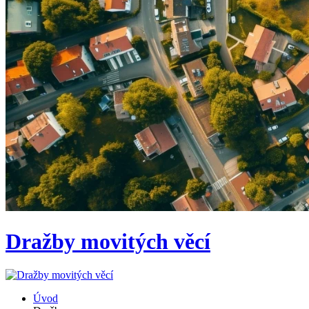
Dražby movitých věcí
Úvod