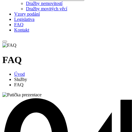
Dražby nemovitostí
Dražby movitých věcí
Vzory podání
Legislativa
FAQ
Kontakt
FAQ
Úvod
Služby
FAQ