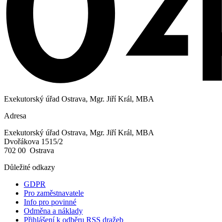
Exekutorský úřad Ostrava, Mgr. Jiří Král, MBA
Adresa
Exekutorský úřad Ostrava, Mgr. Jiří Král, MBA
Dvořákova 1515/2
702 00 Ostrava
Důležité odkazy
GDPR
Pro zaměstnavatele
Info pro povinné
Odměna a náklady
Přihlášení k odběru RSS dražeb